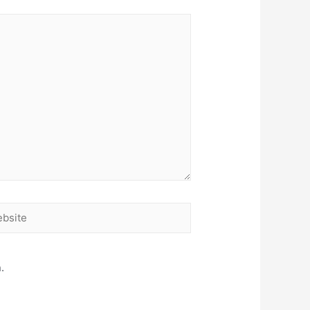
site
.