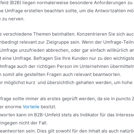
feld (B2B) liegen normalerweise besondere Anforderungen zu 
e Umfrage erstellen beachten sollte, um die Antwortzahlen mö
e zu nerven.
ele verschiedene Themen beinhalten. Konzentrieren Sie sich au
nbedingt relevant zur Zielgruppe sein. Wenn der Umfrage-Teil
 Umfrage unzufrieden abbrechen, oder gar einfach willkürlich a
rekt eine Umfrage. Befragen Sie Ihre Kunden nur zu den wichtigs
 Umfrage auch der richtigen Person im Unternehmen übermitteln
somit alle gestellten Fragen auch relevant beantworten.
r möglichst kurz und übersichtlich gehalten werden, um hohe A
frage sollte immer als erstes geprüft werden, da sie in puncto
mer enorme
Vorteile
besitzt.
tworten kann im B2B-Umfeld stets als Indikator für das Inter
ingegen nicht der Fall.
beantworten sein. Dies gilt sowohl für den Inhalt als auch natür