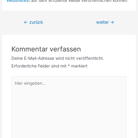
Websitetest
auf sehr effiziente Weise veröffentlichen können.
Beitragsnavigation
←
zurück
weiter
→
Kommentar verfassen
Deine E-Mail-Adresse wird nicht veröffentlicht.
Erforderliche Felder sind mit
*
markiert
Hier
eingeben…