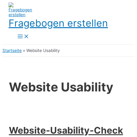
Zum
Inhalt
springen
Fragebogen erstellen
Main
Menu
Startseite
»
Website Usability
Website Usability
Website-Usability-Check