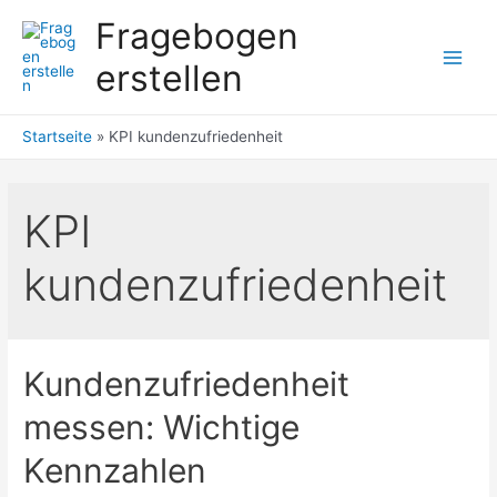
Zum
Fragebogen
Inhalt
erstellen
springen
Main
Men
Startseite
»
KPI kundenzufriedenheit
KPI
kundenzufriedenheit
Kundenzufriedenheit
messen: Wichtige
Kennzahlen