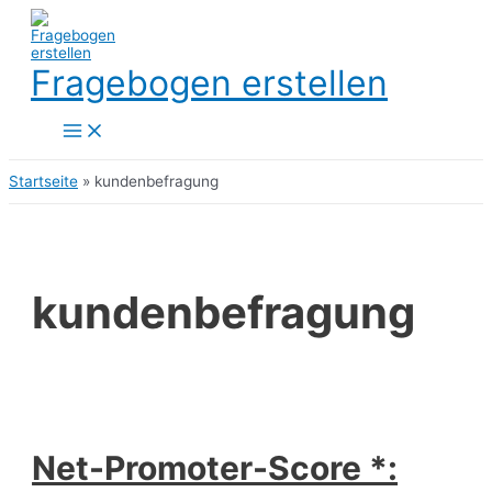
Zum
Inhalt
springen
Fragebogen erstellen
Main
Menu
Startseite
»
kundenbefragung
kundenbefragung
Net-Promoter-Score *: