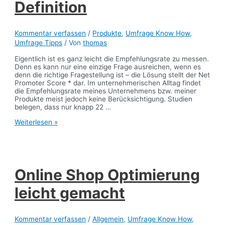
Definition
Kommentar verfassen
/
Produkte
,
Umfrage Know How
,
Umfrage Tipps
/ Von
thomas
Eigentlich ist es ganz leicht die Empfehlungsrate zu messen.
Denn es kann nur eine einzige Frage ausreichen, wenn es
denn die richtige Fragestellung ist – die Lösung stellt der Net
Promoter Score * dar. Im unternehmerischen Alltag findet
die Empfehlungsrate meines Unternehmens bzw. meiner
Produkte meist jedoch keine Berücksichtigung. Studien
belegen, dass nur knapp 22 …
Net-
Weiterlesen »
Promoter-
Score
*:
Definition
Online Shop Optimierung
leicht gemacht
Kommentar verfassen
/
Allgemein
,
Umfrage Know How
,