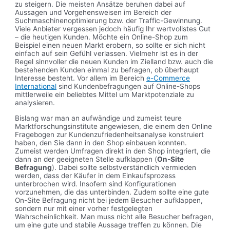
zu steigern. Die meisten Ansätze beruhen dabei auf
Aussagen und Vorgehensweisen im Bereich der
Suchmaschinenoptimierung bzw. der Traffic-Gewinnung.
Viele Anbieter vergessen jedoch häufig Ihr wertvollstes Gut
– die heutigen Kunden. Möchte ein Online-Shop zum
Beispiel einen neuen Markt erobern, so sollte er sich nicht
einfach auf sein Gefühl verlassen. Vielmehr ist es in der
Regel sinnvoller die neuen Kunden im Zielland bzw. auch die
bestehenden Kunden einmal zu befragen, ob überhaupt
Interesse besteht. Vor allem im Bereich
e-Commerce
International
sind Kundenbefragungen auf Online-Shops
mittlerweile ein beliebtes Mittel um Marktpotenziale zu
analysieren.
Bislang war man an aufwändige und zumeist teure
Marktforschungsinstitute angewiesen, die einem den Online
Fragebogen zur Kundenzufriedenheitsanalyse konstruiert
haben, den Sie dann in den Shop einbauen konnten.
Zumeist werden Umfragen direkt in den Shop integriert, die
dann an der geeigneten Stelle aufklappen (
On-Site
Befragung
). Dabei sollte selbstverständlich vermieden
werden, dass der Käufer in dem Einkaufsprozess
unterbrochen wird. Insofern sind Konfigurationen
vorzunehmen, die das unterbinden. Zudem sollte eine gute
On-Site Befragung nicht bei jedem Besucher aufklappen,
sondern nur mit einer vorher festgelegten
Wahrscheinlichkeit. Man muss nicht alle Besucher befragen,
um eine gute und stabile Aussage treffen zu können. Die